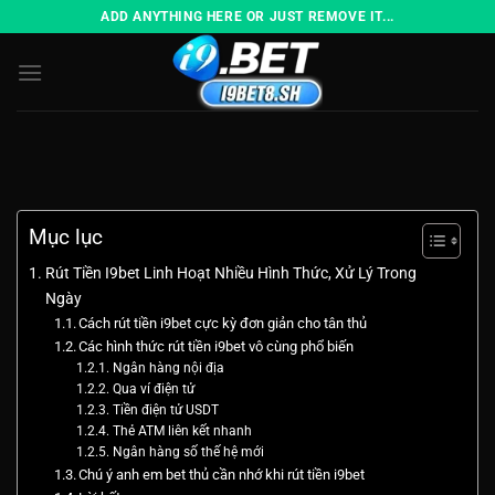
Bỏ
ADD ANYTHING HERE OR JUST REMOVE IT...
qua
nội
dung
Mục lục
Rút Tiền I9bet Linh Hoạt Nhiều Hình Thức, Xử Lý Trong
Ngày
Cách rút tiền i9bet cực kỳ đơn giản cho tân thủ
Các hình thức rút tiền i9bet vô cùng phổ biến
Ngân hàng nội địa
Qua ví điện tử
Tiền điện tử USDT
Thẻ ATM liên kết nhanh
Ngân hàng số thế hệ mới
Chú ý anh em bet thủ cần nhớ khi rút tiền i9bet