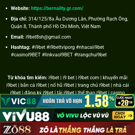
Website:
https://bernality.gr.com/
Địa chỉ:
314/125/8a Âu Dương Lân, Phường Rạch Ông,
Quận 8, Thành phố Hồ Chí Minh, Việt Nam
Email:
i9bet8sh@gmail.com
Hashtag:
#i9bet #i9bettviporg #nhacaii9bet
#casinoI9BET #linkvaoI9BET #trangchui9bet
Từ khóa tìm kiếm:
i9bet | i9 bet | i9bet com | khuyến mãi
i9bet | bắn cá i9bet | nổ hũ i9bet | trang chủ i9bet | nhà cái
i9bet | đăng ký i9bet | tải i9bet | thể thao i9bet | casino
i9bet | i9bet VIP | i9bet pro | i9bet link | i9bet net | i9bet
đăng nhập