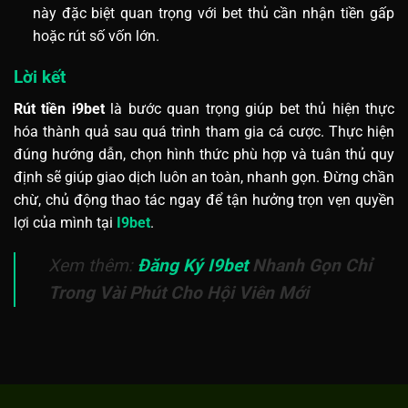
này đặc biệt quan trọng với bet thủ cần nhận tiền gấp
hoặc rút số vốn lớn.
Lời kết
Rút tiền i9bet
là bước quan trọng giúp bet thủ hiện thực
hóa thành quả sau quá trình tham gia cá cược. Thực hiện
đúng hướng dẫn, chọn hình thức phù hợp và tuân thủ quy
định sẽ giúp giao dịch luôn an toàn, nhanh gọn. Đừng chần
chừ, chủ động thao tác ngay để tận hưởng trọn vẹn quyền
lợi của mình tại
I9bet
.
Xem thêm:
Đăng Ký I9bet
Nhanh Gọn Chỉ
Trong Vài Phút Cho Hội Viên Mới