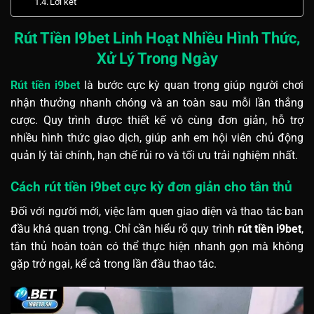
Lời kết
Rút Tiền I9bet Linh Hoạt Nhiều Hình Thức,
Xử Lý Trong Ngày
Rút tiền i9bet
là bước cực kỳ quan trọng giúp người chơi
nhận thưởng nhanh chóng và an toàn sau mỗi lần thắng
cược. Quy trình được thiết kế vô cùng đơn giản, hỗ trợ
nhiều hình thức giao dịch, giúp anh em hội viên chủ động
quản lý tài chính, hạn chế rủi ro và tối ưu trải nghiệm nhất.
Cách rút tiền i9bet cực kỳ đơn giản cho tân thủ
Đối với người mới, việc làm quen giao diện và thao tác ban
đầu khá quan trọng. Chỉ cần hiểu rõ quy trình
rút tiền i9bet
,
tân thủ hoàn toàn có thể thực hiện nhanh gọn mà không
gặp trở ngại, kể cả trong lần đầu thao tác.