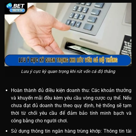
Lưu ý cực kỳ quan trọng khi rút vốn cá độ thắng
Hoàn thành đủ điều kiện doanh thu: Các khoản thưởng
và khuyến mãi đều kèm yêu cầu vòng cược cụ thể. Nếu
chưa đạt đủ doanh thu theo quy định, hệ thống sẽ tạm
thời từ chối yêu cầu để đảm bảo tính minh bạch và
công bằng cho người chơi.
Sử dụng thông tin ngân hàng trùng khớp: Thông tin tài