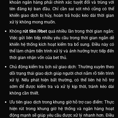
khoản ngân hàng phải chính xác tuyệt đối và trùng với
tên đăng ký ban đầu. Chỉ cần sai sót nhỏ cũng có thể
khiến giao dịch bị hủy, hoàn trả hoặc kéo dài thời gian
xử lý không mong muốn.
Không
rút tiền i9bet
quá nhiều lần trong thời gian ngắn:
Việc gửi liên tiếp nhiều yêu cầu trong thời gian ngắn dễ
khiến hệ thống kích hoạt kiểm tra bổ sung. Điều này có
thể làm chậm tiến trình xử lý và ảnh hưởng trực tiếp đến
thời gian nhận vốn của bet thủ.
Chủ động kiểm tra lịch sử giao dịch: Thường xuyên theo
dõi trạng thái giao dịch giúp người chơi nắm rõ tiến trình
xử lý. Nếu phát hiện bất thường, có thể liên hệ hỗ trợ
sớm để được kiểm tra và xử lý kịp thời, tránh kéo dài
không cần thiết.
Ưu tiên giao dịch trong khung giờ hỗ trợ cao điểm: Thực
hiện rút trong khung giờ hệ thống và ngân hàng hoạt
động mạnh sẽ giúp yêu cầu được xử lý nhanh hơn. Điều