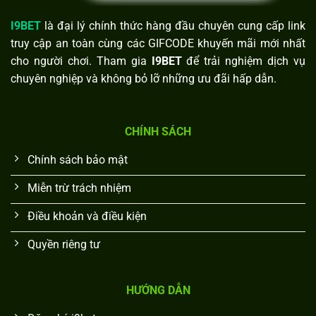
I9BET
là đại lý chính thức hàng đầu chuyên cung cấp link
truy cập an toàn cùng các GIFCODE khuyến mãi mới nhất
cho người chơi. Tham gia
I9BET
để trải nghiệm dịch vụ
chuyên nghiệp và không bỏ lỡ những ưu đãi hấp dẫn.
CHÍNH SÁCH
Chính sách bảo mật
Miễn trừ trách nhiệm
Điều khoản và điều kiện
Quyền riêng tư
HƯỚNG DẪN