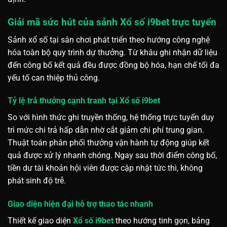
Giải mã sức hút của sảnh Xổ số i9bet trực tuyến
Sảnh xổ số tại sân chơi phát triển theo hướng công nghệ
hóa toàn bộ quy trình dự thưởng. Từ khâu ghi nhận dữ liệu
đến công bố kết quả đều được đồng bộ hóa, hạn chế tối đa
yếu tố can thiệp thủ công.
Tỷ lệ trả thưởng cạnh tranh tại Xổ số i9bet
So với hình thức ghi truyền thống, hệ thống trực tuyến duy
trì mức chi trả hấp dẫn nhờ cắt giảm chi phí trung gian.
Thuật toán phân phối thưởng vận hành tự động giúp kết
quả được xử lý nhanh chóng. Ngay sau thời điểm công bố,
tiền dư tài khoản hội viên được cập nhật tức thì, không
phát sinh độ trễ.
Giao diện hiện đại hỗ trợ thao tác nhanh
Thiết kế giao diện
Xổ số i9bet
theo hướng tinh gọn, bảng