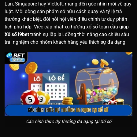
Lan, Singapore hay Vietlott, mang đến góc nhìn mới về quy
luật. Mỗi dòng sản phẩm sở hữu cách quay và tỷ lệ trả
thưởng khác biệt, đòi hỏi hội viên điều chỉnh tư duy phân
tích phù hợp. Việc cập nhật xu hướng xổ số toàn cầu giúp
Xổ số i9bet
tránh sự lặp lại, đồng thời nâng cao chiều sâu
trải nghiệm cho nhóm khách hàng yêu thích sự đa dạng
.
Các hình thức dự thưởng đa dạng tại Xổ số