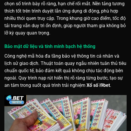
chọn số trình bày rõ ràng, hạn chế rối mắt. Nền tảng tương
thích tốt trên trình duyệt lẫn ứng dụng di động, phù hợp
nhiều thói quen truy cập. Trong khung giờ cao điểm, tốc độ
tải trang vẫn duy trì ổn định, giúp người tham gia không bỏ
lỡ kỳ quay quan trọng.
Bảo mật dữ liệu và tính minh bạch hệ thống
Công nghệ mã hóa đa tầng bảo vệ thông tin cá nhân và
lịch sử giao dịch. Thuật toán quay ngẫu nhiên tuân thủ tiêu
chuẩn quốc tế, bảo đảm kết quả không chịu tác động bên
ngoài. Quy trình nạp rút hiển thị rõ ràng từng bước, tạo sự
an tâm trong suốt quá trình trải nghiệm
Xổ số i9bet
.