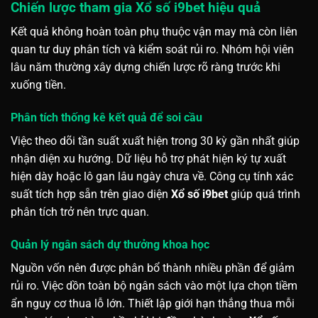
Chiến lược tham gia Xổ số i9bet hiệu quả
Kết quả không hoàn toàn phụ thuộc vận may mà còn liên
quan tư duy phân tích và kiểm soát rủi ro. Nhóm hội viên
lâu năm thường xây dựng chiến lược rõ ràng trước khi
xuống tiền.
Phân tích thống kê kết quả để soi cầu
Việc theo dõi tần suất xuất hiện trong 30 kỳ gần nhất giúp
nhận diện xu hướng. Dữ liệu hỗ trợ phát hiện ký tự xuất
hiện dày hoặc lô gan lâu ngày chưa về. Công cụ tính xác
suất tích hợp sẵn trên giao diện
Xổ số i9bet
giúp quá trình
phân tích trở nên trực quan.
Quản lý ngân sách dự thưởng khoa học
Nguồn vốn nên được phân bổ thành nhiều phần để giảm
rủi ro. Việc dồn toàn bộ ngân sách vào một lựa chọn tiềm
ẩn nguy cơ thua lỗ lớn. Thiết lập giới hạn thắng thua mỗi