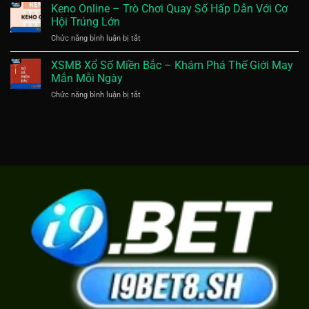
Gà
Keno Online – Trò Chơi Quay Số Hấp Dẫn Với Cơ
Xem
Các
88
Live
Hội Trúng Lớn
Sư
–
Siêu
Kê
Chức năng bình luận bị tắt
ở
Sân
Sắc
Việt
Keno
Chơi
Nét,
Online
XSMB Xổ Số Miền Bắc – Khám Phá Thế Giới May
Chiến
Không
–
Kê
Mắn Mỗi Ngày
Giật
Trò
Đẳng
Lag
Chức năng bình luận bị tắt
ở
Chơi
Cấp
XSMB
Quay
Và
Xổ
Số
Uy
Số
Hấp
Tín
Miền
Dẫn
Hàng
Bắc
Với
Đầu
–
Cơ
Khám
Hội
Phá
Trúng
Thế
Lớn
Giới
May
Mắn
Mỗi
Ngày